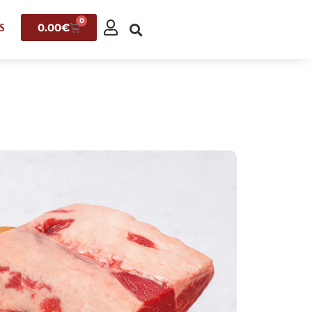
0
0.00
€
S