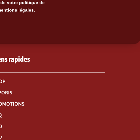
de votre politique de
mentions légales.
ens rapides
OP
VORIS
OMOTIONS
Q
O
V