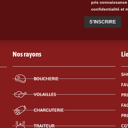
pris connaissance 
confidentialité et 
S'INSCRIRE
Nos rayons
Li
SH
BOUCHERIE
FA
VOLAILLES
PR
FA
CHARCUTERIE
PR
CG
TRAITEUR