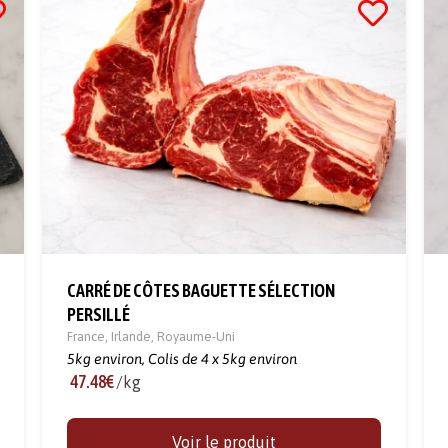
CARRÉ DE CÔTES BAGUETTE SÉLECTION
PERSILLÉ
France
,
Irlande
,
Royaume-Uni
5kg environ,
Colis de 4 x 5kg environ
47.48€
/kg
Voir le produit