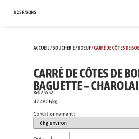
NOS RAYONS
ACCUEIL
/
BOUCHERIE
/
BOEUF
/ CARRÉ DE CÔTES DE BO
CARRÉ DE CÔTES DE B
BAGUETTE – CHAROLAI
Ref: 25552
47.48
€
€/kg
Conditionnement :
Qté :