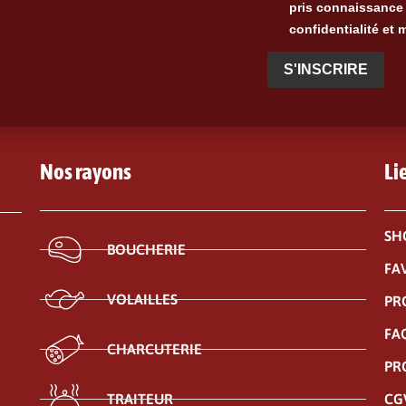
pris connaissance 
confidentialité et 
S'INSCRIRE
Nos rayons
Li
SH
BOUCHERIE
FA
VOLAILLES
PR
FA
CHARCUTERIE
PR
CG
TRAITEUR