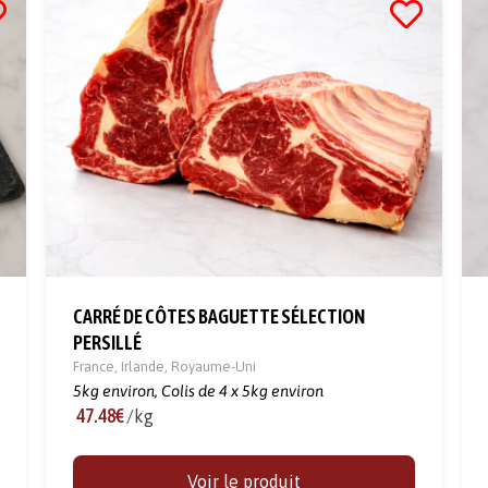
CARRÉ DE CÔTES BAGUETTE SÉLECTION
PERSILLÉ
France
,
Irlande
,
Royaume-Uni
5kg environ,
Colis de 4 x 5kg environ
47.48€
/kg
Voir le produit