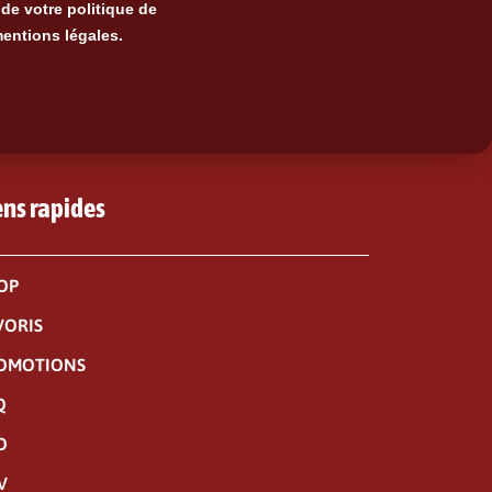
de votre politique de
mentions légales.
ens rapides
OP
VORIS
OMOTIONS
Q
O
V