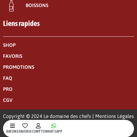
BOISSONS
Liens rapides
SHOP
FAVORIS
PROMOTIONS
FAQ
PRO
CGV
Copyright © 2024 Le domaine des chefs |
Mentions Légales
|
Politique de confidentialité
RAYONS
FAVORIS
COMPTE
WHATSAPP
Un site web crée par S-Kréa