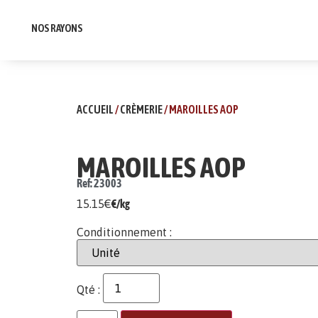
NOS RAYONS
ACCUEIL
/
CRÈMERIE
/ MAROILLES AOP
MAROILLES AOP
Ref: 23003
15.15
€
€/kg
Conditionnement :
Qté :