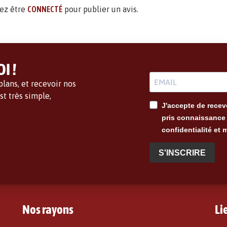
ez être
CONNECTÉ
pour publier un avis.
I !
lans, et recevoir nos
t très simple,
J'accepte de recevo
pris connaissance 
confidentialité et 
S'INSCRIRE
Nos rayons
Li