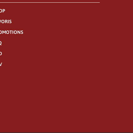
OP
VORIS
OMOTIONS
Q
O
V