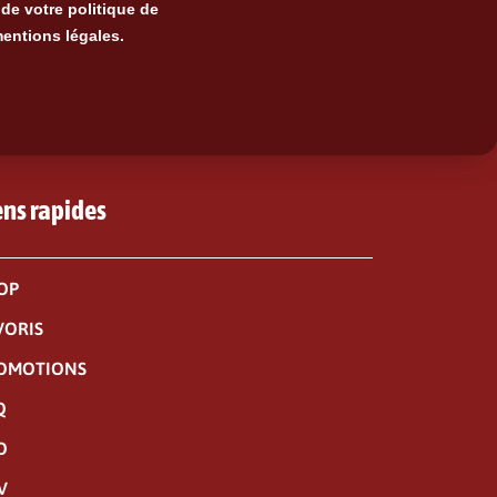
de votre politique de
mentions légales.
ens rapides
OP
VORIS
OMOTIONS
Q
O
V