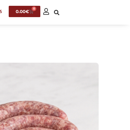
0
0.00
€
S