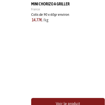
MINI CHORIZO A GRILLER
France
Colis de 90 x 60gr environ
14.77€
/kg
Voir le produit