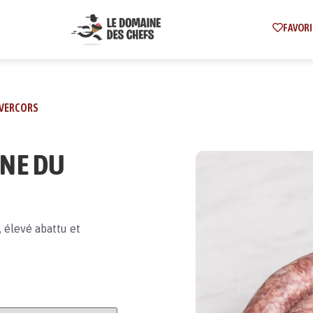
FAVORI
 VERCORS
GNE DU
, élevé abattu et