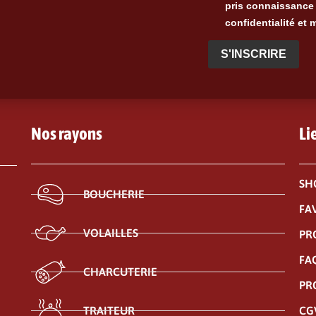
pris connaissance 
confidentialité et 
S'INSCRIRE
Nos rayons
Li
SH
BOUCHERIE
FA
VOLAILLES
PR
FA
CHARCUTERIE
PR
CG
TRAITEUR