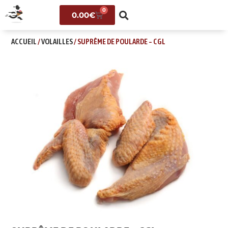
0
0.00
€
ACCUEIL
/
VOLAILLES
/ SUPRÊME DE POULARDE – CGL