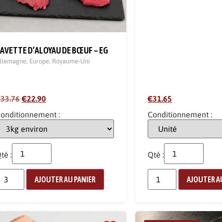
AVETTE D’ALOYAU DE BŒUF – EG
llemagne
,
Europe
,
Royaume-Uni
33.76
€22.90
€31.65
onditionnement :
Conditionnement :
té :
Qté :
AJOUTER AU PANIER
AJOUTER A