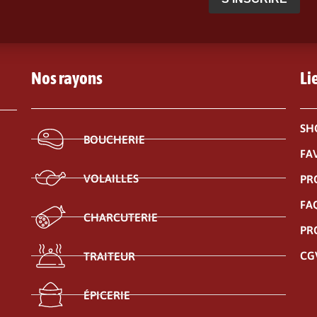
Nos rayons
Li
SH
BOUCHERIE
FA
VOLAILLES
PR
FA
CHARCUTERIE
PR
CG
TRAITEUR
ÉPICERIE