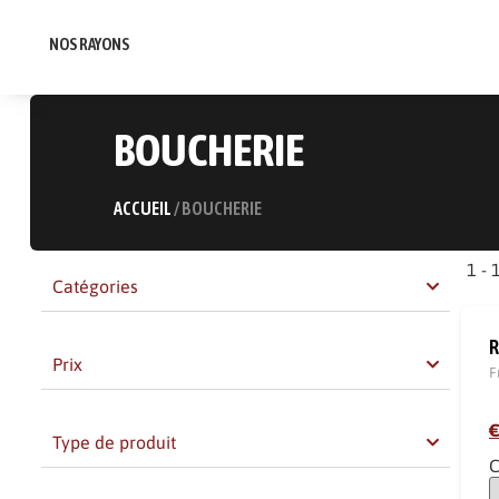
NOS RAYONS
BOUCHERIE
ACCUEIL
/ BOUCHERIE
1 - 
Catégories
R
Prix
F
€
Type de produit
C