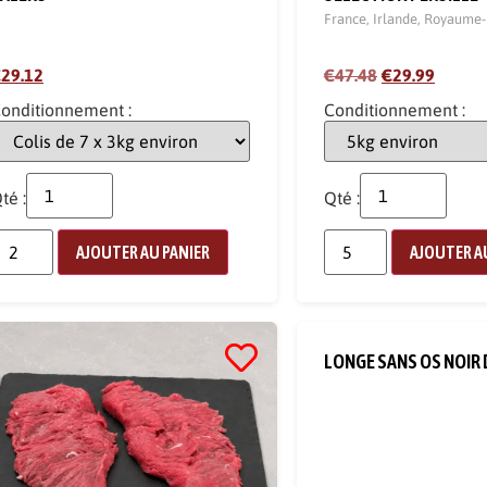
France
,
Irlande
,
Royaume-
29.12
€47.48
€29.99
onditionnement :
Conditionnement :
té :
Qté :
AJOUTER AU PANIER
AJOUTER A
LONGE SANS OS NOIR 