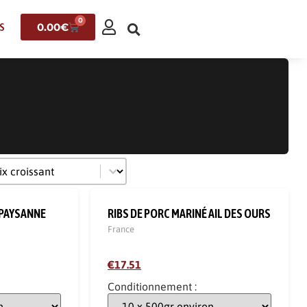
0
0.00
€
S
r le contenu
 PAYSANNE
RIBS DE PORC MARINÉ AIL DES OURS
France
€17.51
Conditionnement :