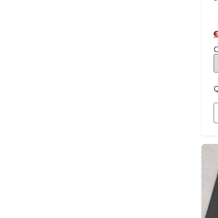
€
C
Q