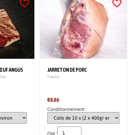
BŒUF ANGUS
JARRETON DE PORC
Uni
France
€8.86
Conditionnement :
Qté :