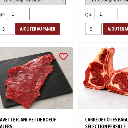
té :
Qté :
AJOUTER AU PANIER
AJOUTER A
AVETTE FLANCHET DE BOEUF –
CARRÉ DE CÔTES BAG
ALERS
SÉLECTION PERSILLÉ