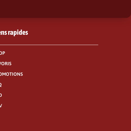
ens rapides
OP
VORIS
OMOTIONS
Q
O
V