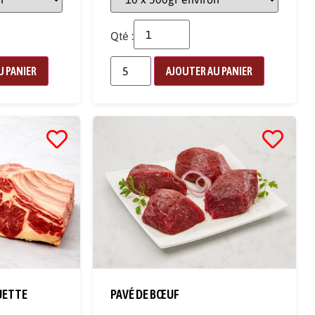
Qté :
U PANIER
AJOUTER AU PANIER
UETTE
PAVÉ DE BŒUF