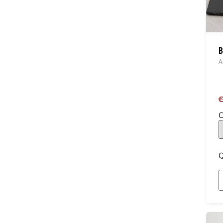
B
A
€
C
Q