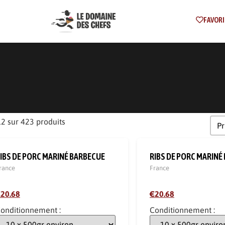
FAVORI
Trie
Tri
12 sur 423 produits
IBS DE PORC MARINÉ BARBECUE
RIBS DE PORC MARINÉ
rance
France
20.68
€20.68
onditionnement :
Conditionnement :