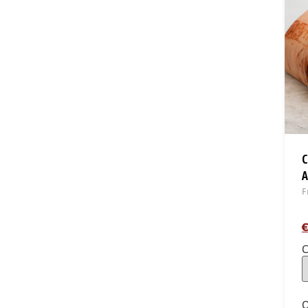
C
A
F
€
C
Q