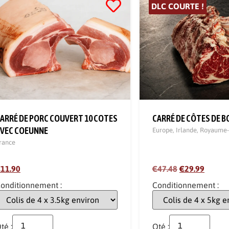
DLC COURTE !
ARRÉ DE PORC COUVERT 10 COTES
CARRÉ DE CÔTES DE 
VEC COEUNNE
Europe
,
Irlande
,
Royaume-
rance
11.90
€47.48
€29.99
onditionnement :
Conditionnement :
té :
Qté :