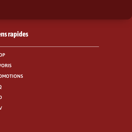
ens rapides
OP
VORIS
OMOTIONS
Q
O
V