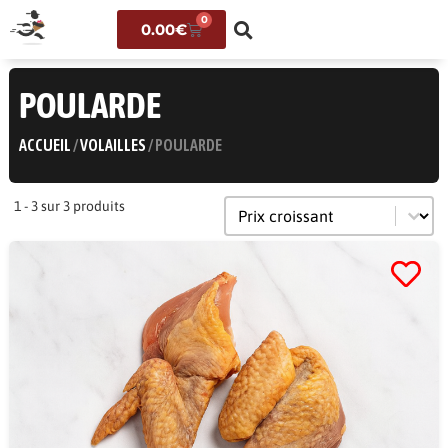
0
0.00
€
POULARDE
ACCUEIL
/
VOLAILLES
/ POULARDE
Trier le contenu
Tri
1 - 3 sur 3 produits