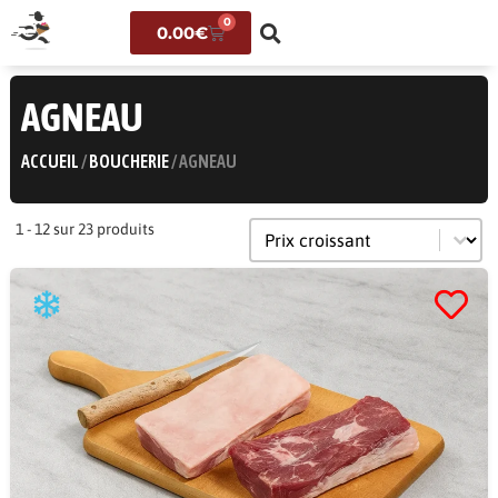
0
0.00
€
AGNEAU
ACCUEIL
/
BOUCHERIE
/ AGNEAU
Trier le contenu
Tri
1 - 12 sur 23 produits