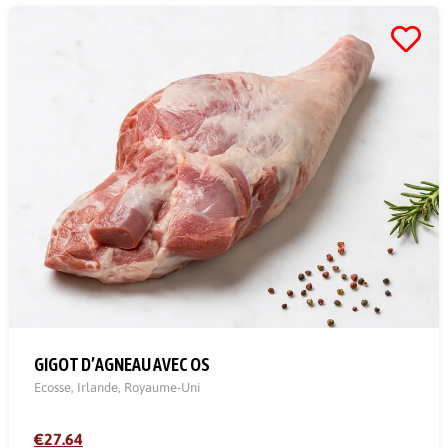
GIGOT D’AGNEAU AVEC OS
Ecosse
,
Irlande
,
Royaume-Uni
€27.64