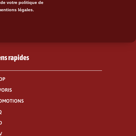
de votre politique de
mentions légales.
ens rapides
OP
VORIS
OMOTIONS
Q
O
V