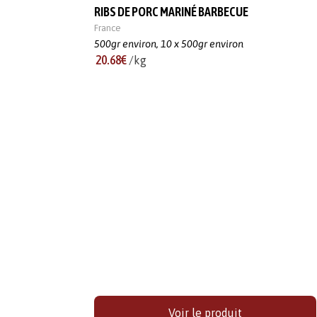
RIBS DE PORC MARINÉ BARBECUE
France
500gr environ,
10 x 500gr environ
20.68€
/kg
Voir le produit