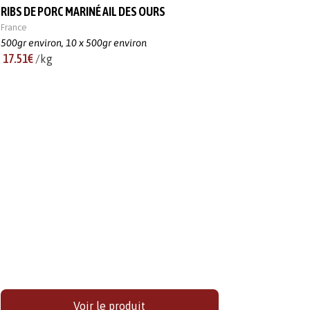
RIBS DE PORC MARINÉ AIL DES OURS
France
500gr environ,
10 x 500gr environ
17.51€
/kg
Voir le produit