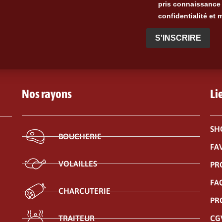
pris connaissance 
confidentialité et 
S'INSCRIRE
Nos rayons
Li
SH
BOUCHERIE
FA
VOLAILLES
PR
FA
CHARCUTERIE
PR
CG
TRAITEUR