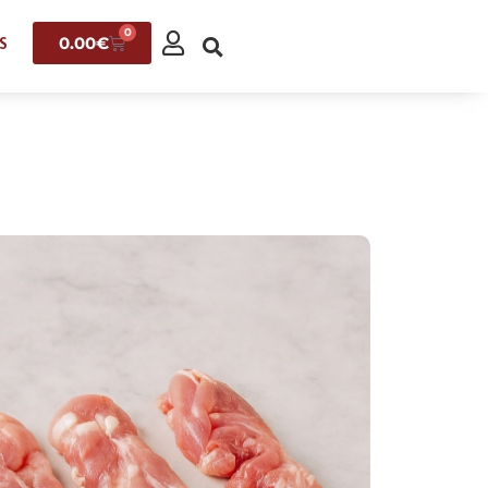
0
0.00
€
S