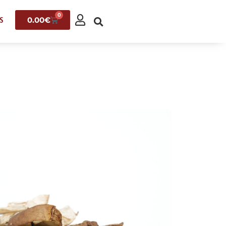
0
0.00
€
S