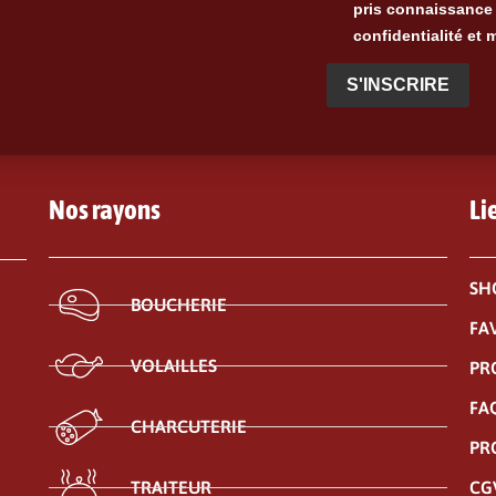
pris connaissance 
confidentialité et 
S'INSCRIRE
Nos rayons
Li
SH
BOUCHERIE
FA
VOLAILLES
PR
FA
CHARCUTERIE
PR
CG
TRAITEUR