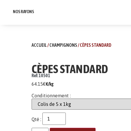
NOS RAYONS
ACCUEIL
/
CHAMPIGNONS
/ CÈPES STANDARD
CÈPES STANDARD
Ref: 10501
64.15
€
€/kg
Conditionnement :
Qté :