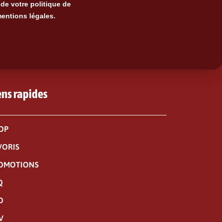
de votre politique de
mentions légales.
ens rapides
OP
VORIS
OMOTIONS
Q
O
V