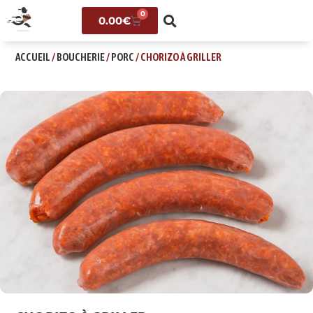
0
0.00
€
ACCUEIL
/
BOUCHERIE
/
PORC
/ CHORIZO À GRILLER