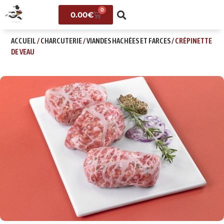
0
0.00
€
ACCUEIL
/
CHARCUTERIE
/
VIANDES HACHÉES ET FARCES
/ CRÉPINETTE
DE VEAU