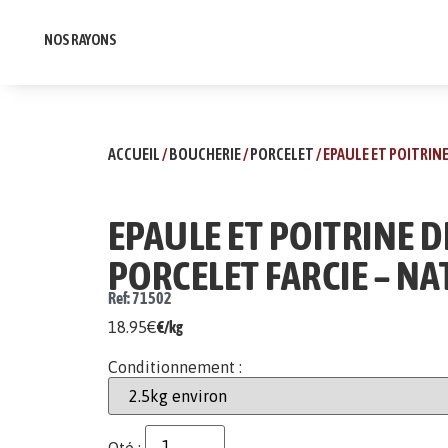
NOS RAYONS
ACCUEIL
/
BOUCHERIE
/
PORCELET
/ EPAULE ET POITRIN
EPAULE ET POITRINE D
PORCELET FARCIE – N
Ref: 71502
18.95
€
€/kg
Conditionnement :
Qté :