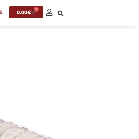
0
0.00
€
S