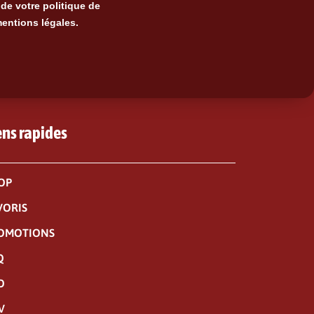
de votre politique de
mentions légales.
ens rapides
OP
VORIS
OMOTIONS
Q
O
V