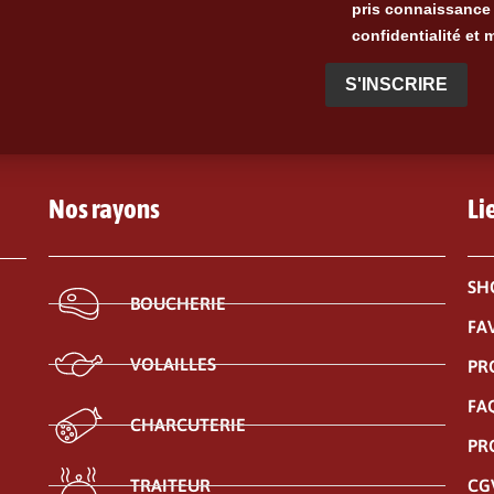
pris connaissance 
confidentialité et 
S'INSCRIRE
Nos rayons
Li
SH
BOUCHERIE
FA
VOLAILLES
PR
FA
CHARCUTERIE
PR
CG
TRAITEUR