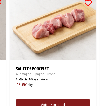
SAUTE DE PORCELET
Allemagne
,
Espagne
,
Europe
Colis de 10kg environ
18.55€
/kg
Voir le produit