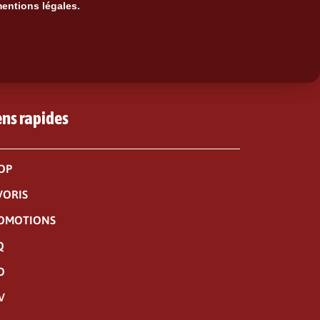
mentions légales.
ens rapides
OP
VORIS
OMOTIONS
Q
O
V