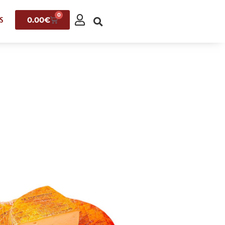
0
0.00
€
S