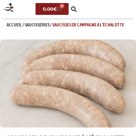
0
0.00
€
ACCUEIL
/
SAUCISSERIES
/ SAUCISSES DE CAMPAGNE À L’ÉCHALOTTE