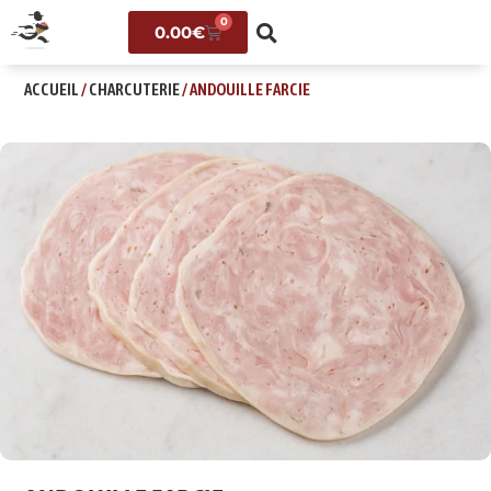
0
0.00
€
ACCUEIL
/
CHARCUTERIE
/ ANDOUILLE FARCIE