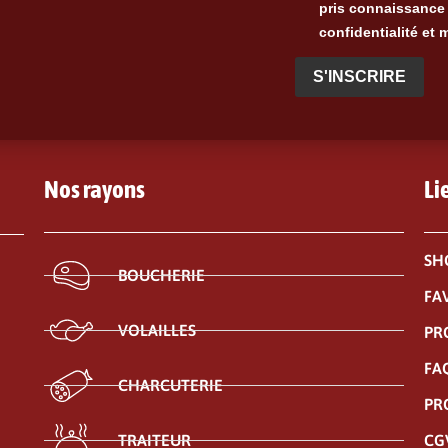
pris connaissance 
confidentialité et 
S'INSCRIRE
Nos rayons
Li
SH
BOUCHERIE
FA
VOLAILLES
PR
FA
CHARCUTERIE
PR
CG
TRAITEUR