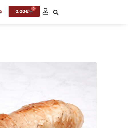
0
0.00
€
S