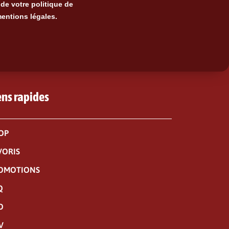
de votre politique de
mentions légales.
ens rapides
OP
VORIS
OMOTIONS
Q
O
V