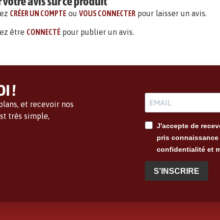
votre avis sur ce produit
vez
CRÉER UN COMPTE
ou
VOUS CONNECTER
pour laisser un avis.
ez être
CONNECTÉ
pour publier un avis.
I !
lans, et recevoir nos
t très simple,
J'accepte de recevo
pris connaissance 
confidentialité et 
S'INSCRIRE