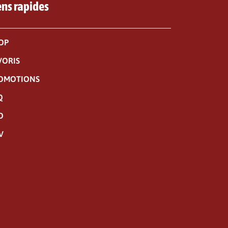
ens rapides
OP
VORIS
OMOTIONS
Q
O
V