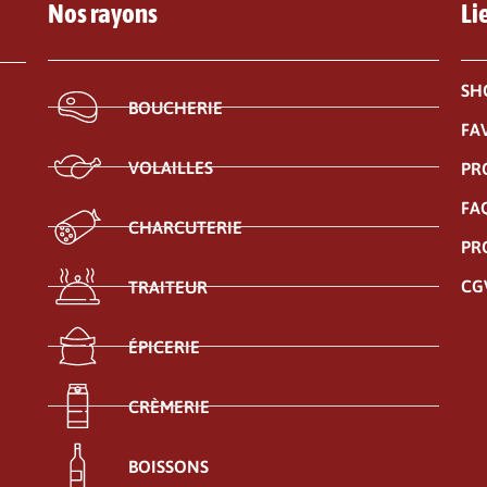
Nos rayons
Li
SH
BOUCHERIE
FA
VOLAILLES
PR
FA
CHARCUTERIE
PR
CG
TRAITEUR
ÉPICERIE
CRÈMERIE
BOISSONS