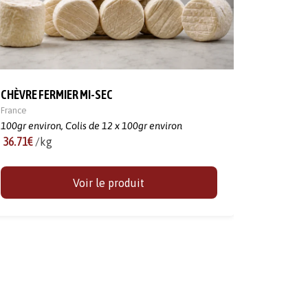
CHÈVRE FERMIER MI-SEC
France
100gr environ,
Colis de 12 x 100gr environ
36.71€
/kg
Voir le produit