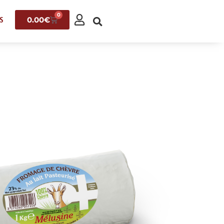
0
0.00
€
S