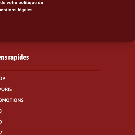
de votre politique de
mentions légales.
ens rapides
OP
VORIS
OMOTIONS
Q
O
V