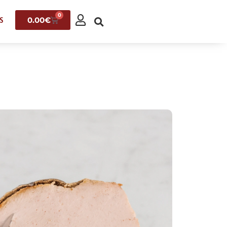
0
0.00
€
S