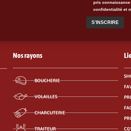
pris connaissance 
confidentialité et 
S'INSCRIRE
Nos rayons
Li
SH
BOUCHERIE
FA
VOLAILLES
PR
FA
CHARCUTERIE
PR
CG
TRAITEUR