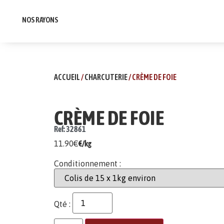
NOS RAYONS
ACCUEIL
/
CHARCUTERIE
/ CRÈME DE FOIE
CRÈME DE FOIE
Ref: 32861
11.90
€
€/kg
Conditionnement :
Qté :