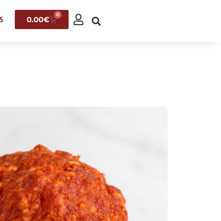
0
0.00
€
S