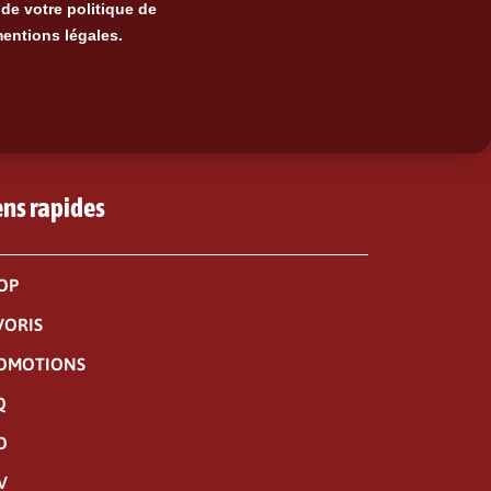
de votre politique de
mentions légales.
ens rapides
OP
VORIS
OMOTIONS
Q
O
V