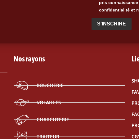
pris connaissance 
confidentialité et 
S'INSCRIRE
Nos rayons
Li
SH
BOUCHERIE
FA
VOLAILLES
PR
FA
CHARCUTERIE
PR
CG
TRAITEUR