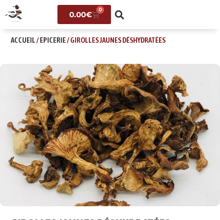
0
0.00
€
ACCUEIL
/
EPICERIE
/ GIROLLES JAUNES DÉSHYDRATÉES