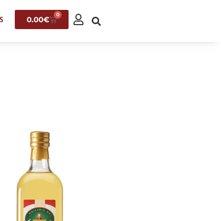
0
0.00
€
S