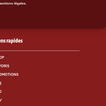
mentions légales.
ens rapides
OP
VORIS
OMOTIONS
Q
O
V