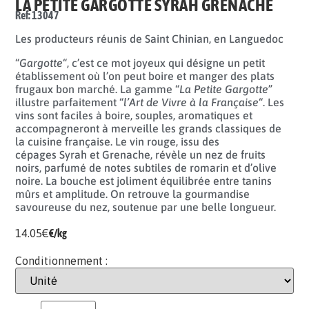
LA PETITE GARGOTTE SYRAH GRENACHE
Ref: 13047
Les producteurs réunis de Saint Chinian, en Languedoc
“
Gargotte
“, c’est ce mot joyeux qui désigne un petit
établissement où l’on peut boire et manger des plats
frugaux bon marché. La gamme “
La Petite Gargotte
”
illustre parfaitement “
l’Art de Vivre à la Française
“. Les
vins sont faciles à boire, souples, aromatiques et
accompagneront à merveille les grands classiques de
la cuisine française. Le vin rouge, issu des
cépages Syrah et Grenache, révèle un nez de fruits
noirs, parfumé de notes subtiles de romarin et d’olive
noire. La bouche est joliment équilibrée entre tanins
mûrs et amplitude. On retrouve la gourmandise
savoureuse du nez, soutenue par une belle longueur.
14.05
€
€/kg
Conditionnement :