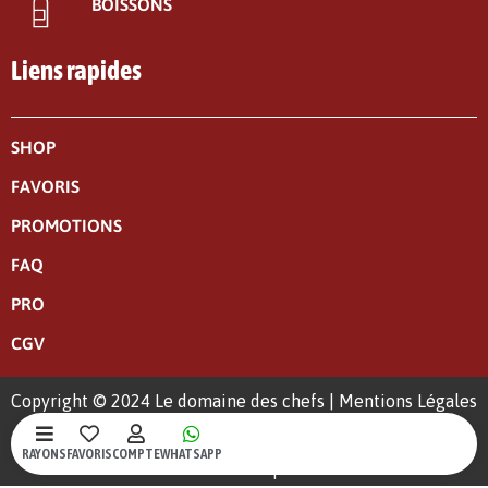
BOISSONS
Liens rapides
SHOP
FAVORIS
PROMOTIONS
FAQ
PRO
CGV
Copyright © 2024 Le domaine des chefs |
Mentions Légales
|
Politique de confidentialité
RAYONS
FAVORIS
COMPTE
WHATSAPP
Un site web crée par S-Kréa