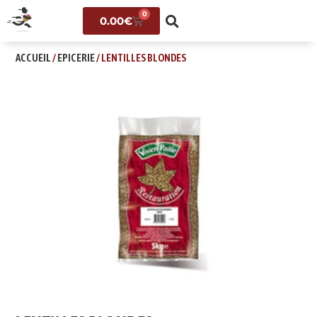
0
0.00
€
ACCUEIL
/
EPICERIE
/ LENTILLES BLONDES