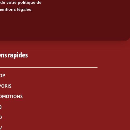
de votre politique de
mentions légales.
ens rapides
OP
VORIS
OMOTIONS
Q
O
V