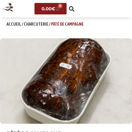
0
0.00
€
ACCUEIL
/
CHARCUTERIE
/ PÂTÉ DE CAMPAGNE