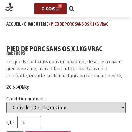
0
0.00
€
ACCUEIL
/
CHARCUTERIE
/ PIED DE PORC SANS OS X 1KG VRAC
PIED DE PORC SANS OS X 1KG VRAC
Ref: 70005
Les pieds sont cuits dans un bouillon , désossé à chaud
aiee aiee aiee, mais il faut retirer les 32 os qu’il
comporte, ensuite la chair est mis en terrine et moulé,
20.65
€
€/kg
Conditionnement :
Qté :