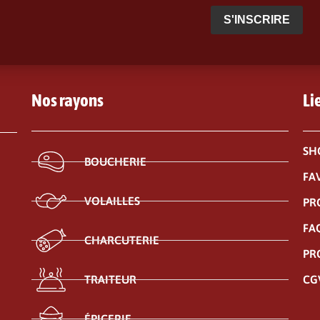
S'INSCRIRE
Nos rayons
Li
SH
BOUCHERIE
FA
VOLAILLES
PR
FA
CHARCUTERIE
PR
CG
TRAITEUR
ÉPICERIE