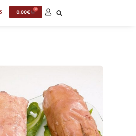
0
0.00
€
S