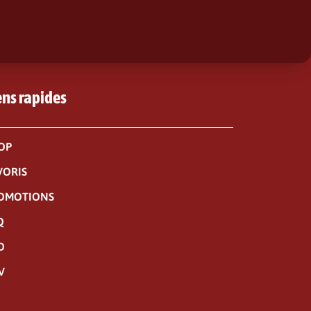
ens rapides
OP
VORIS
OMOTIONS
Q
O
V