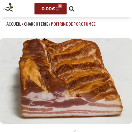
0
0.00
€
ACCUEIL
/
CHARCUTERIE
/ POITRINE DE PORC FUMÉE