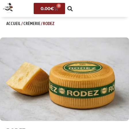
0
0.00
€
ACCUEIL
/
CRÈMERIE
/ RODEZ