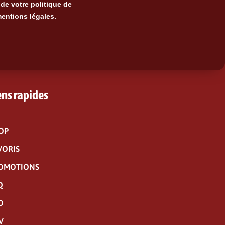
de votre politique de
mentions légales.
ens rapides
OP
VORIS
OMOTIONS
Q
O
V