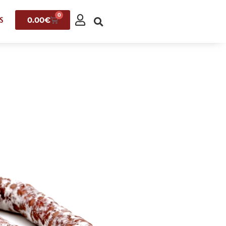
0
0.00
€
S