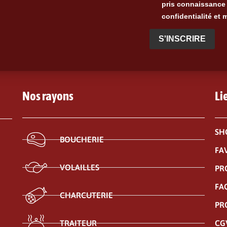
pris connaissance 
confidentialité et 
S'INSCRIRE
Nos rayons
Li
SH
BOUCHERIE
FA
VOLAILLES
PR
FA
CHARCUTERIE
PR
CG
TRAITEUR