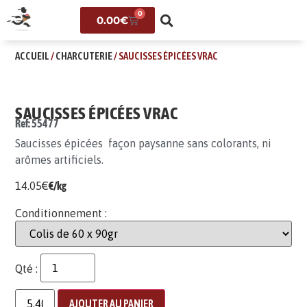
0
0.00
€
ACCUEIL
/
CHARCUTERIE
/ SAUCISSES ÉPICÉES VRAC
SAUCISSES ÉPICÉES VRAC
Ref: 55477
Saucisses épicées façon paysanne sans colorants, ni
arômes artificiels.
14.05
€
€/kg
Conditionnement :
Qté :
AJOUTER AU PANIER