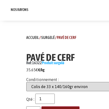
NOS RAYONS
ACCUEIL
/
SURGELÉ
/ PAVÉ DE CERF
PAVÉ DE CERF
Ref: 16322
Produit surgelé
35.65
€
€/kg
Conditionnement :
Qté :