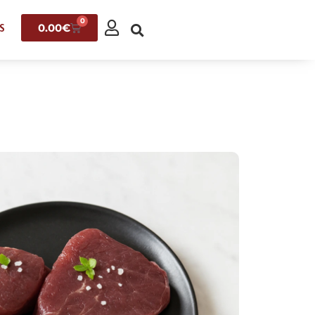
0
0.00
€
S