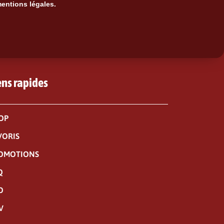
mentions légales.
ens rapides
OP
VORIS
OMOTIONS
Q
O
V