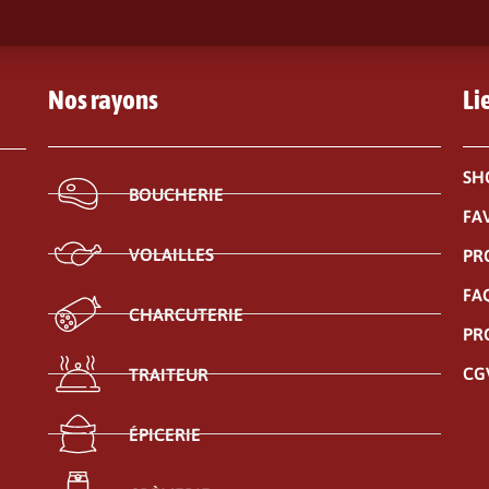
Nos rayons
Li
SH
BOUCHERIE
FA
VOLAILLES
PR
FA
CHARCUTERIE
PR
CG
TRAITEUR
ÉPICERIE