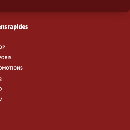
ens rapides
OP
VORIS
OMOTIONS
Q
O
V