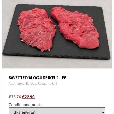
BAVETTE D’ALOYAU DE BŒUF – EG
Allemagne
,
Europe
,
Royaume-Uni
€33.76
€22.90
Conditionnement :