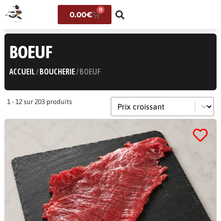
0
0.00
€
BOEUF
ACCUEIL
/
BOUCHERIE
/ BOEUF
Trier le contenu
Tri
1 - 12 sur 203 produits