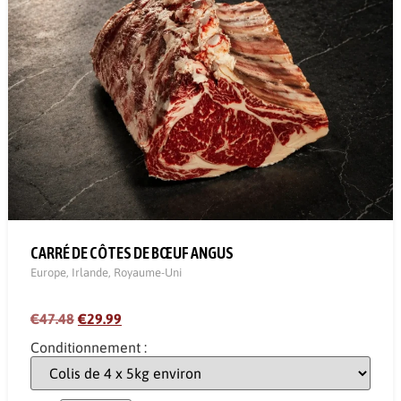
CARRÉ DE CÔTES DE BŒUF ANGUS
Europe
,
Irlande
,
Royaume-Uni
€47.48
€29.99
Conditionnement :