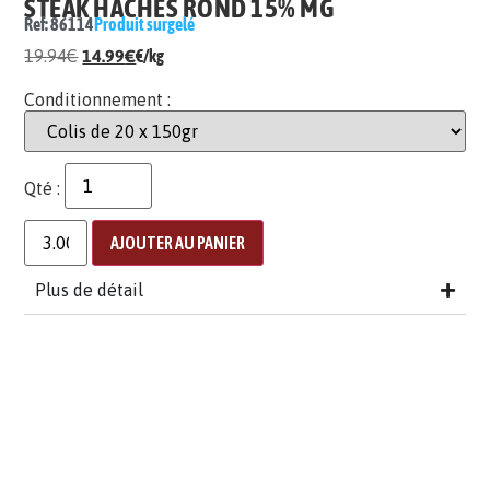
STEAK HACHÉS ROND 15% MG
Ref: 86114
Produit surgelé
19.94
€
14.99
€
€/kg
Conditionnement :
Qté :
AJOUTER AU PANIER
Plus de détail