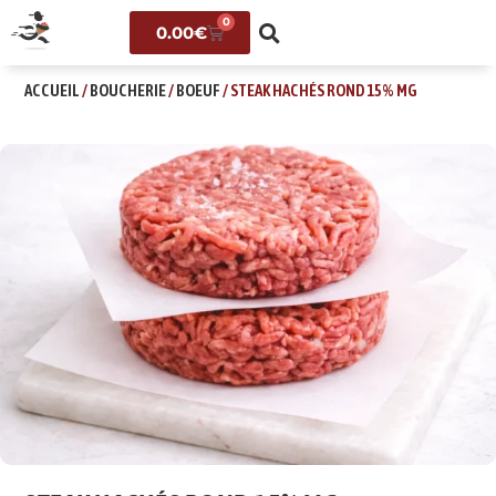
0
0.00
€
ACCUEIL
/
BOUCHERIE
/
BOEUF
/ STEAK HACHÉS ROND 15% MG