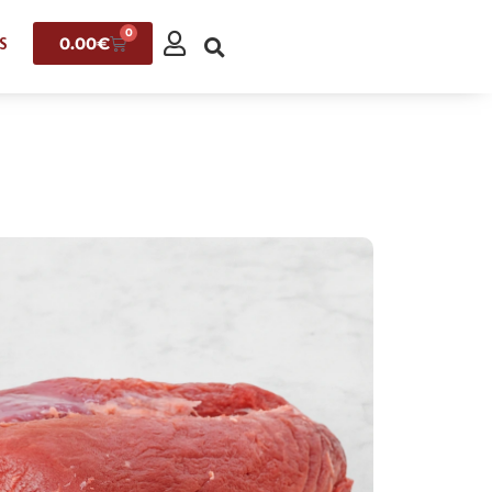
0
0.00
€
S