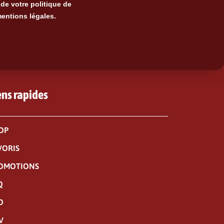
de votre politique de
mentions légales.
ens rapides
OP
VORIS
OMOTIONS
Q
O
V