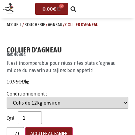
0
0.00
€
ACCUEIL
/
BOUCHERIE
/
AGNEAU
/ COLLIER D’AGNEAU
COLLIER D’AGNEAU
Ref: 40304
Il est incomparable pour réussir les plats d’agneau
mijoté du navarin au tajine: bon appétit!
10.95
€
€/kg
Conditionnement :
Qté :
AJOUTER AU PANIER