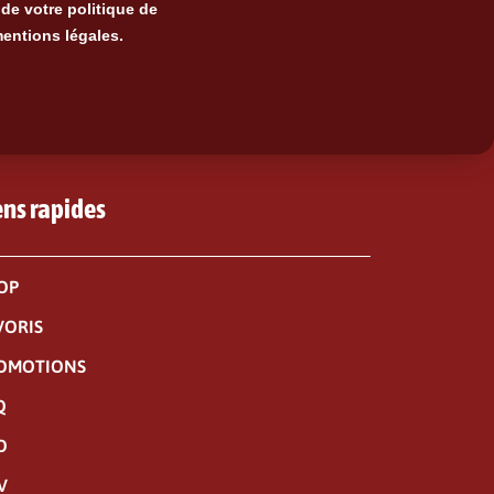
de votre politique de
mentions légales.
ens rapides
OP
VORIS
OMOTIONS
Q
O
V