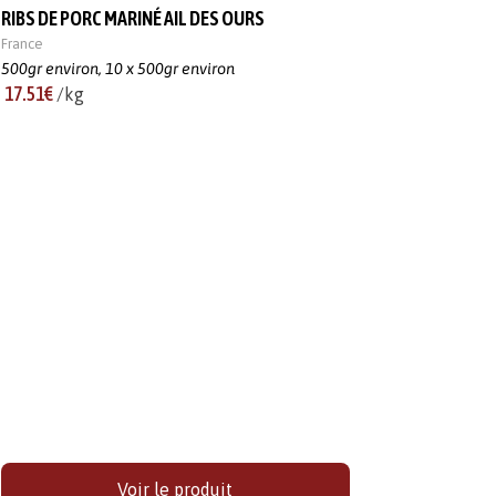
RIBS DE PORC MARINÉ AIL DES OURS
France
500gr environ,
10 x 500gr environ
17.51€
/kg
Voir le produit