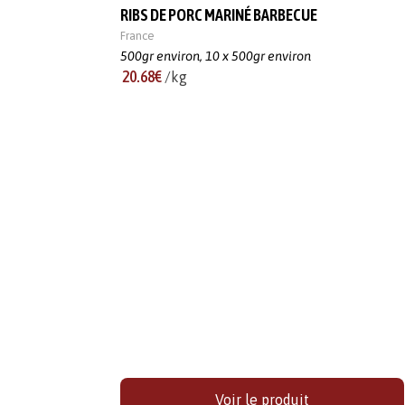
RIBS DE PORC MARINÉ BARBECUE
France
500gr environ,
10 x 500gr environ
20.68€
/kg
Voir le produit