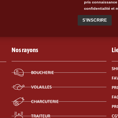
pris connaissance 
confidentialité et 
S'INSCRIRE
Nos rayons
Li
SH
BOUCHERIE
FA
VOLAILLES
PR
FA
CHARCUTERIE
PR
CG
TRAITEUR