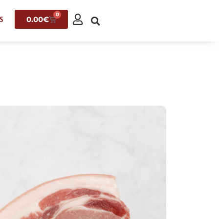
0
0.00
€
S