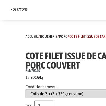
NOS RAYONS
ACCUEIL
/
BOUCHERIE
/
PORC
/ COTE FILET ISSUE DE CA
COTE FILET ISSUE DE C
PORC COUVERT
Ref: 70157
12.90
€
€/kg
Conditionnement :
Qté :