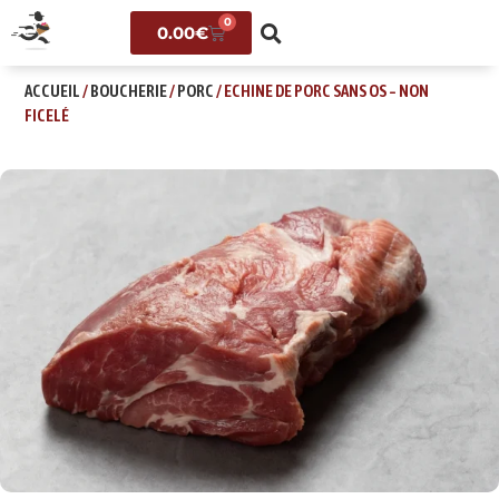
0
0.00
€
ACCUEIL
/
BOUCHERIE
/
PORC
/ ECHINE DE PORC SANS OS – NON
FICELÉ