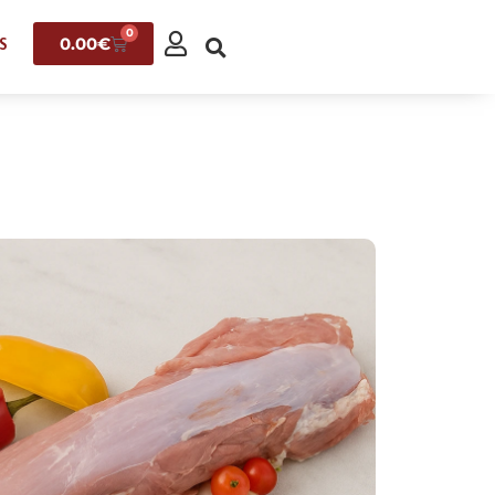
0
0.00
€
S