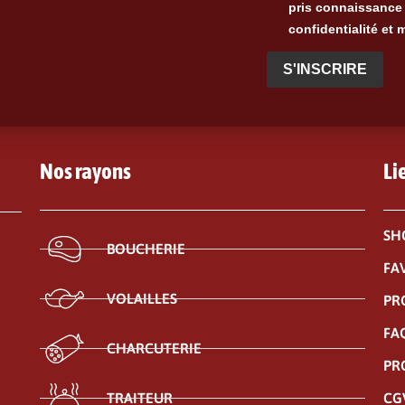
pris connaissance 
confidentialité et 
S'INSCRIRE
Nos rayons
Li
SH
BOUCHERIE
FA
VOLAILLES
PR
FA
CHARCUTERIE
PR
CG
TRAITEUR