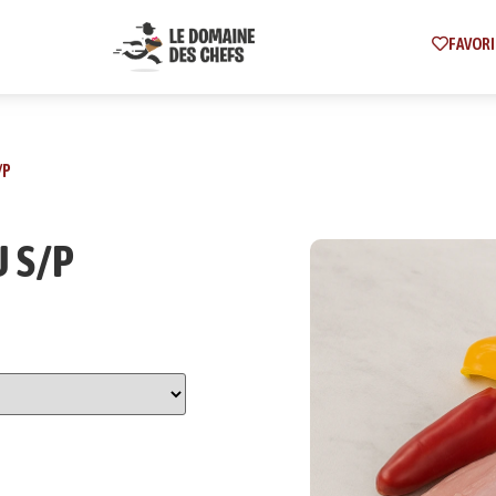
FAVORI
/P
 S/P