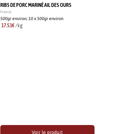
RIBS DE PORC MARINÉ AIL DES OURS
France
500gr environ,
10 x 500gr environ
17.51€
/kg
Voir le produit