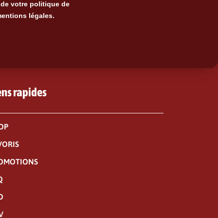
de votre politique de
mentions légales.
ens rapides
OP
VORIS
OMOTIONS
Q
O
V