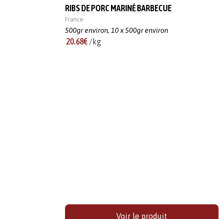
RIBS DE PORC MARINÉ BARBECUE
France
500gr environ,
10 x 500gr environ
20.68€
/kg
Voir le produit