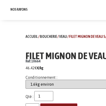
NOS RAYONS
ACCUEIL
/
BOUCHERIE
/
VEAU
/ FILET MIGNON DE VEAU S
FILET MIGNON DE VEAU
Ref: 10664
46.42
€
€/kg
Conditionnement :
Qté :