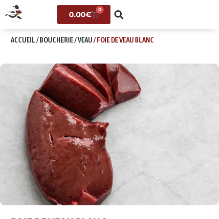
0
0.00
€
ACCUEIL
/
BOUCHERIE
/
VEAU
/ FOIE DE VEAU BLANC