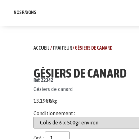
NOS RAYONS
ACCUEIL
/
TRAITEUR
/ GÉSIERS DE CANARD
GÉSIERS DE CANARD
Ref: 22342
Gésiers de canard
13.19
€
€/kg
Conditionnement :
Qté :