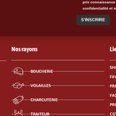
pris connaissance 
confidentialité et 
S'INSCRIRE
Nos rayons
Li
SH
BOUCHERIE
FA
VOLAILLES
PR
FA
CHARCUTERIE
PR
CG
TRAITEUR