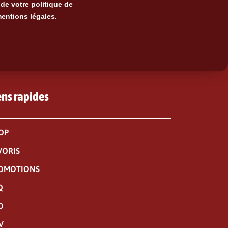
de votre politique de
mentions légales.
ens rapides
OP
VORIS
OMOTIONS
Q
O
V