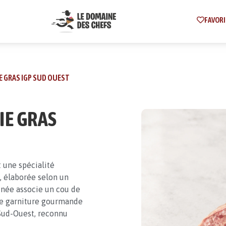
FAVORI
E GRAS IGP SUD OUEST
IE GRAS
 une spécialité
 élaborée selon un
finée associe un cou de
ne garniture gourmande
 Sud-Ouest, reconnu