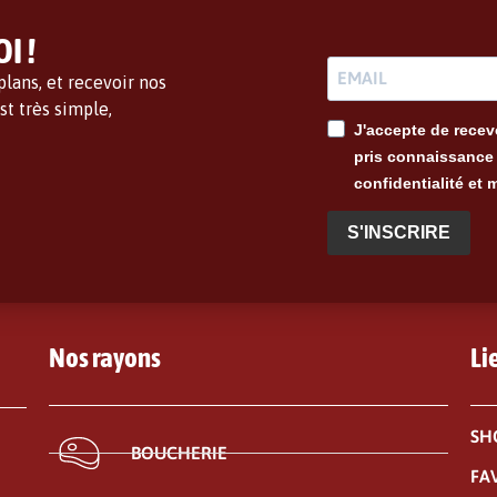
I !
lans, et recevoir nos
t très simple,
J'accepte de recevo
pris connaissance 
confidentialité et 
S'INSCRIRE
Nos rayons
Li
SH
BOUCHERIE
FA