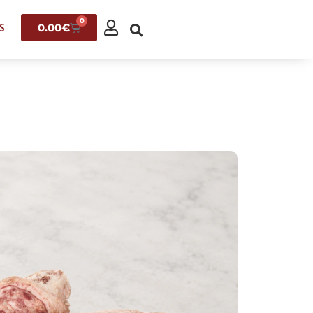
0
0.00
€
S