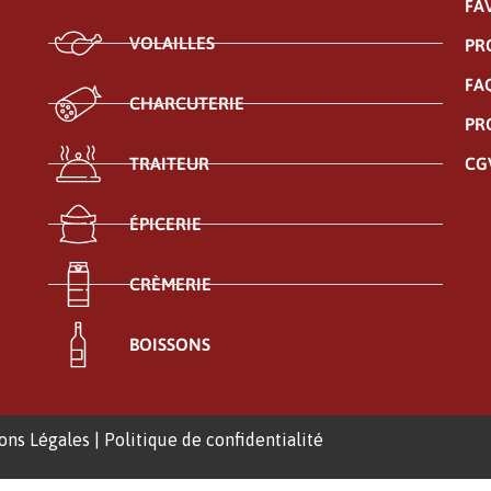
FA
VOLAILLES
PR
FA
CHARCUTERIE
PR
CG
TRAITEUR
ÉPICERIE
CRÈMERIE
BOISSONS
ons Légales
|
Politique de confidentialité