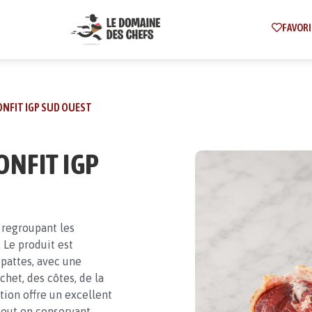
FAVORI
ONFIT IGP SUD OUEST
ONFIT IGP
 regroupant les
 Le produit est
 pattes, avec une
het, des côtes, de la
tion offre un excellent
tout en conservant