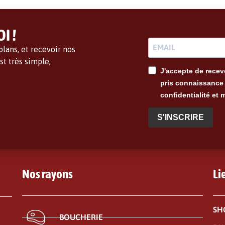
I !
lans, et recevoir nos
t très simple,
J'accepte de recevo
pris connaissance 
confidentialité et 
S'INSCRIRE
Nos rayons
Li
SH
BOUCHERIE