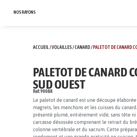
NOS RAYONS
ACCUEIL
/
VOLAILLES
/
CANARD
/ PALETOT DE CANARD C
PALETOT DE CANARD C
SUD OUEST
Ref: 90088
Le paletot de canard est une découpe élaborée
magrets, les manchons et les cuisses du canard.
présenté plumé, entièrement vidé, sans tête ni
carcasse désossée comprenant le retrait du bréc
colonne vertébrale et du sacrum. Cette prépara
rendement et une grande praticité en cuisine, 