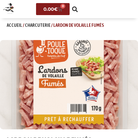
0
0.00
€
ACCUEIL
/
CHARCUTERIE
/ LARDON DE VOLAILLE FUMÉS