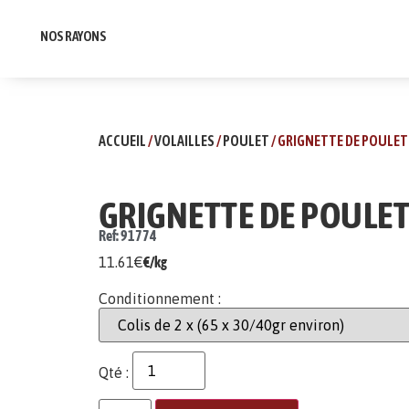
NOS RAYONS
ACCUEIL
/
VOLAILLES
/
POULET
/ GRIGNETTE DE POULE
GRIGNETTE DE POULE
Ref: 91774
11.61
€
€/kg
Conditionnement :
Qté :