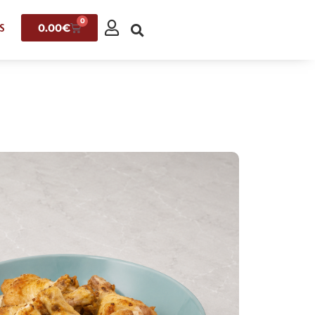
0
0.00
€
S